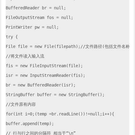
BufferedReader br = null;

FileOutputStream fos = null;

PrintWriter pw = null;

try {

File file = new File(filepath);//文件路径(包括文件名称)

//将文件读入输入流

fis = new FileInputStream(file);

isr = new InputStreamReader(fis);

br = new BufferedReader(isr);

StringBuffer buffer = new StringBuffer();

//文件原有内容

for(int i=0;(temp =br.readLine())!=null;i++){

buffer.append(temp);

// 行与行之间的分隔符 相当于“\n”
