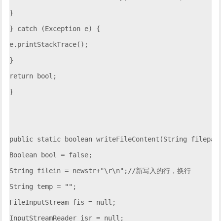
}

} catch (Exception e) {

e.printStackTrace();

}

return bool;

}

public static boolean writeFileContent(String filepath
Boolean bool = false;

String filein = newstr+"\r\n";//新写入的行，换行

String temp = "";

FileInputStream fis = null;

InputStreamReader isr = null;
