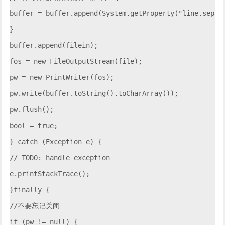
buffer = buffer.append(System.getProperty("line.separa
}

buffer.append(filein);

fos = new FileOutputStream(file);

pw = new PrintWriter(fos);

pw.write(buffer.toString().toCharArray());

pw.flush();

bool = true;

} catch (Exception e) {

// TODO: handle exception

e.printStackTrace();

}finally {

//不要忘记关闭

if (pw != null) {
