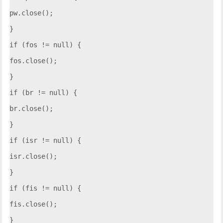
pw.close();

}

if (fos != null) {

fos.close();

}

if (br != null) {

br.close();

}

if (isr != null) {

isr.close();

}

if (fis != null) {

fis.close();

}
