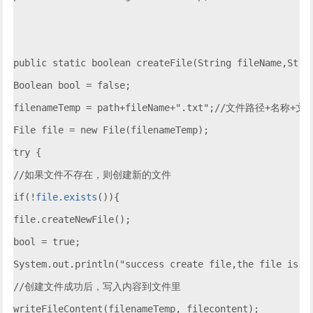
public static boolean createFile(String fileName,Strin
Boolean bool = false;

filenameTemp = path+fileName+".txt";//文件路径+名称+文
File file = new File(filenameTemp);

try {

//如果文件不存在，则创建新的文件

if(!
file.exists
()){

file.createNewFile();

bool = true;

System.out.println("success create file,the file is "+
//创建文件成功后，写入内容到文件里

writeFileContent(filenameTemp, filecontent);
