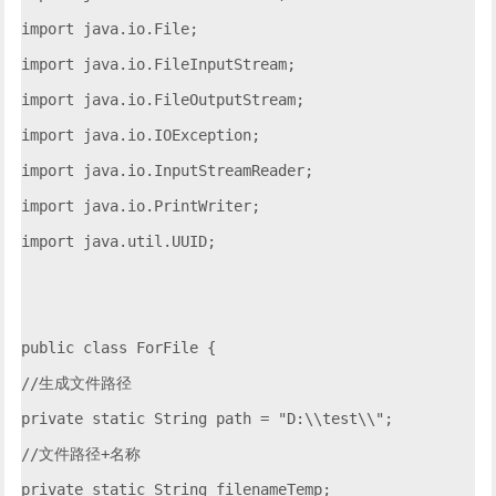
import java.io.File;

import java.io.FileInputStream;

import java.io.FileOutputStream;

import java.io.IOException;

import java.io.InputStreamReader;

import java.io.PrintWriter;

import java.util.UUID;

public class ForFile {

//生成文件路径

private static String path = "D:\\test\\";

//文件路径+名称

private static String filenameTemp;
