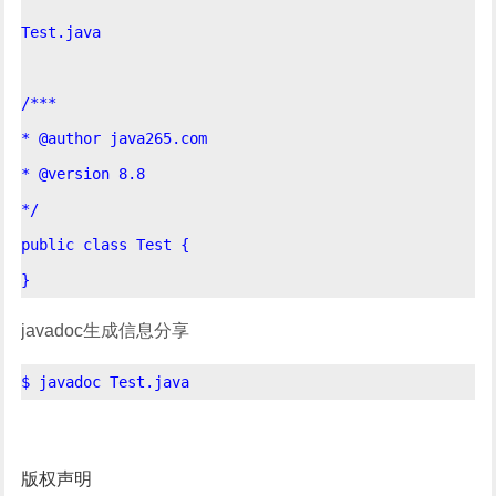
Test.java

/*** 

* @author java265.com

* @version 8.8

*/

public class Test {

javadoc生成信息分享
版权声明