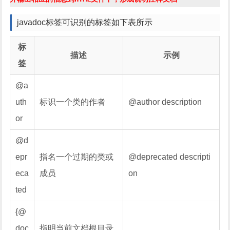
javadoc标签可识别的标签如下表所示
标
描述
示例
签
@a
uth
标识一个类的作者
@author description
or
@d
epr
指名一个过期的类或
@deprecated descripti
eca
成员
on
ted
{@
doc
指明当前文档根目录