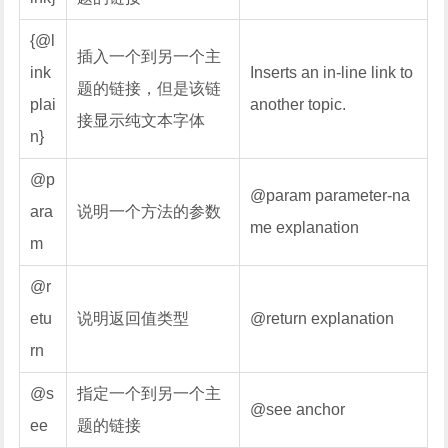
{@l
插入一个到另一个主
ink
Inserts an in-line link to
题的链接，但是该链
plai
another topic.
接显示纯文本字体
n}
@p
@param parameter-na
ara
说明一个方法的参数
me explanation
m
@r
etu
说明返回值类型
@return explanation
rn
@s
指定一个到另一个主
@see anchor
ee
题的链接