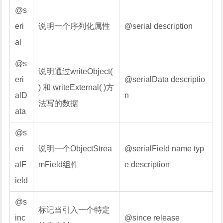
@s
eri
说明一个序列化属性
@serial description
al
@s
说明通过writeObject(
eri
@serialData descriptio
) 和 writeExternal( )方
alD
n
法写的数据
ata
@s
eri
说明一个ObjectStrea
@serialField name typ
alF
mField组件
e description
ield
@s
标记当引入一个特定
inc
@since release