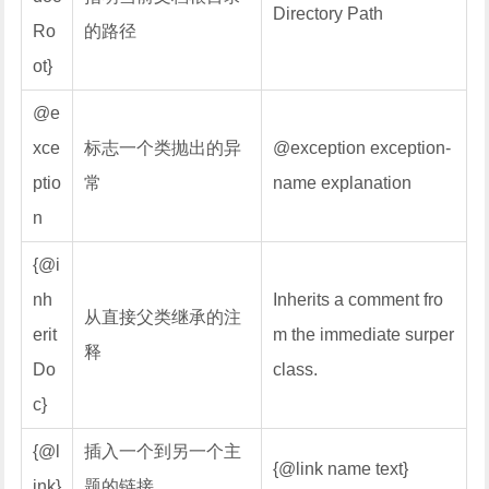
Directory Path
Ro
的路径
ot}
@e
xce
标志一个类抛出的异
@exception exception-
ptio
常
name explanation
n
{@i
nh
Inherits a comment fro
从直接父类继承的注
erit
m the immediate surper
释
Do
class.
c}
{@l
插入一个到另一个主
{@link name text}
ink}
题的链接