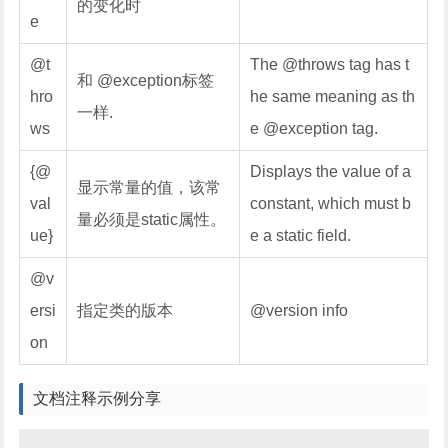
的变化时
e
@t
The @throws tag has t
和 @exception标签
hro
he same meaning as th
一样.
ws
e @exception tag.
{@
Displays the value of a
显示常量的值，该常
val
constant, which must b
量必须是static属性。
ue}
e a static field.
@v
ersi
指定类的版本
@version info
on
文档注释示例分享