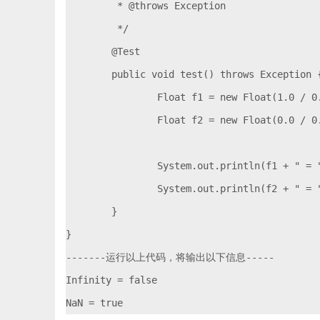
	 * @throws Exception

	 */

	@Test

	public void test() throws Exception {

		Float f1 = new Float(1.0 / 0.0);

		Float f2 = new Float(0.0 / 0.0);

		System.out.println(f1 + " = " + f1.isNaN());

		System.out.println(f2 + " = " + f2.isNaN());

	}

}

-------运行以上代码，将输出以下信息-----

Infinity = false
