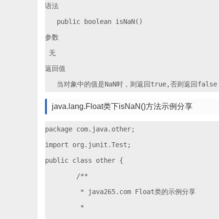
语法

   public boolean isNaN()

参数

 无

返回值

java.lang.Float类下isNaN()方法示例分享
package com.java.other;

import org.junit.Test;

public class other {

	/**

	 * java265.com Float类的示例分享

	 * 
