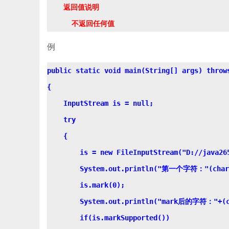
    返回值说明

例
public static void main(String[] args) throws
{

    InputStream is = null;

    try

    {

        is = new FileInputStream("D://java265
        System.out.println("第一个字符："(char)
        is.mark(0);

        System.out.println("mark后的字符："+(ch
        if(is.markSupported())
