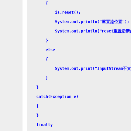
        {

            is.reset();

            System.out.println("重置流位置");

            System.out.println("reset重置后新
        }

        else

        {

            System.out.print("InputStream不支
        }

    }

    catch(Exception e)

    {

    }

    finally
