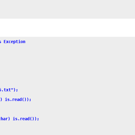
 Exception

.txt");

 is.read());

ar) is.read());
