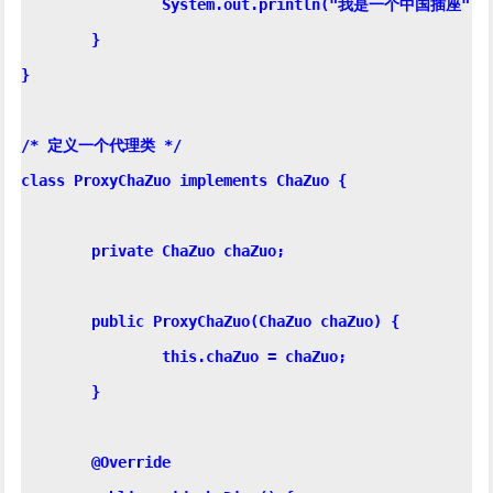
		System.out.println("我是一个中国插座");

	}

}

/* 定义一个代理类 */

class ProxyChaZuo implements ChaZuo {

	private ChaZuo chaZuo;

	public ProxyChaZuo(ChaZuo chaZuo) {

		this.chaZuo = chaZuo;

	}

	@Override
