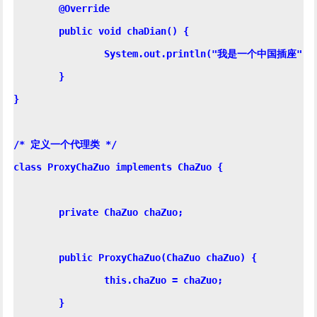
	@Override

	public void chaDian() {

		System.out.println("我是一个中国插座");

	}

}

/* 定义一个代理类 */

class ProxyChaZuo implements ChaZuo {

	private ChaZuo chaZuo;

	public ProxyChaZuo(ChaZuo chaZuo) {

		this.chaZuo = chaZuo;

	}
