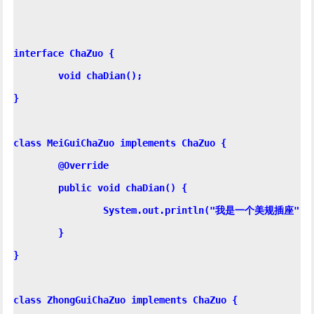
interface ChaZuo {

	void chaDian();

}

class MeiGuiChaZuo implements ChaZuo {

	@Override

	public void chaDian() {

		System.out.println("我是一个美规插座");

	}

}

class ZhongGuiChaZuo implements ChaZuo {
