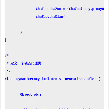
		ChaZuo chaZuo = (ChaZuo) dpy.proxyObj(meiGuiChaZuo);

		chaZuo.chaDian();

	}

}

/*

 * 定义一个动态代理类

 */

class DynamicProxy implements InvocationHandler {

	Object obj;
