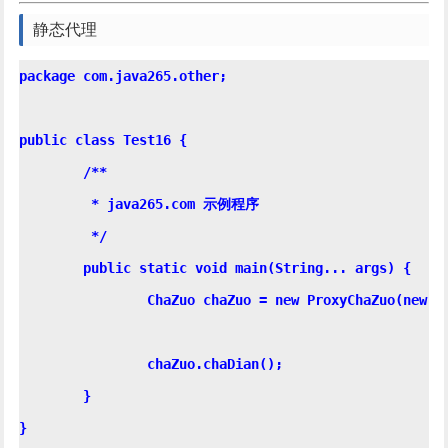
静态代理
package com.java265.other;

public class Test16 {

	/**

	 * java265.com 示例程序

	 */

	public static void main(String... args) {

		ChaZuo chaZuo = new ProxyChaZuo(new MeiGuiChaZuo());

		chaZuo.chaDian();

	}

}
