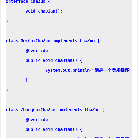
interface ChaZuo {

	void chaDian();

}

class MeiGuiChaZuo implements ChaZuo {

	@Override

	public void chaDian() {

		System.out.println("我是一个美规插座");

	}

}

class ZhongGuiChaZuo implements ChaZuo {

	@Override

	public void chaDian() {
