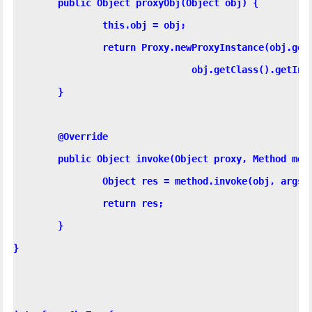
	public Object proxyObj(Object obj) {

		this.obj = obj;

		return Proxy.newProxyInstance(obj.get
				obj.getClass().getInterfaces(), this);

	}

	@Override

	public Object invoke(Object proxy, Method method, Object[] args) throws Throwable {

		Object res = method.invoke(obj, args);

		return res;

	}

}
