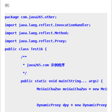
例:
package com.java265.other;

import java.lang.reflect.InvocationHandler;

import java.lang.reflect.Method;

import java.lang.reflect.Proxy;

public class Test16 {

	/**

	 * java265.com 示例程序

	 */

	public static void main(String... args) {

		MeiGuiChaZuo meiGuiChaZuo = new MeiGuiChaZuo();

		DynamicProxy dpy = new DynamicProxy();
