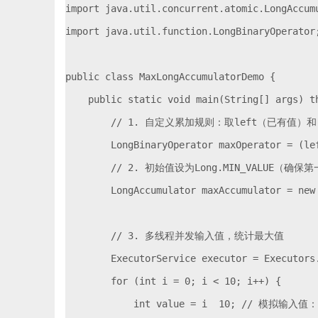
import java.util.concurrent.atomic.LongAccumu
import java.util.function.LongBinaryOperator;
public class MaxLongAccumulatorDemo {

    public static void main(String[] args) th
        // 1. 自定义累加规则：取left（已有值）
        LongBinaryOperator maxOperator = (lef
        // 2. 初始值设为Long.MIN_VALUE（
        LongAccumulator maxAccumulator = new
        // 3. 多线程并发输入值，统计最大值

        ExecutorService executor = Executors.
        for (int i = 0; i < 10; i++) {

            int value = i  10; // 模拟输入值：0