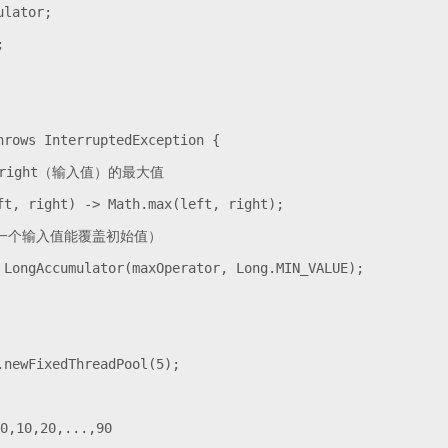
lator;



rows InterruptedException {

和right（输入值）的最大值

t, right) -> Math.max(left, right);

确保第一个输入值能覆盖初始值）

 LongAccumulator(maxOperator, Long.MIN_VALUE);

newFixedThreadPool(5);

,10,20,...,90
