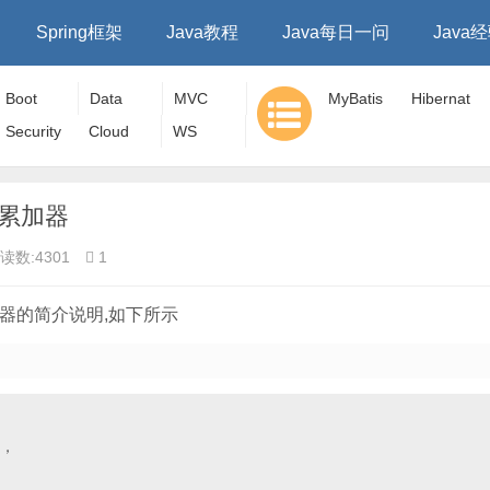
Spring框架
Java教程
Java每日一问
Java
Boot
Data
MVC
MyBatis
Hibernat
Security
Cloud
WS
e
定义累加器
读数:4301
1
义累加器的简介说明,如下所示
，
