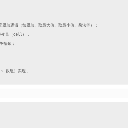
定义任意二元累加逻辑（如累加、取最大值、取最小值、乘法等）；

量（cell），

竞争瓶颈；

ls 数组）实现，
