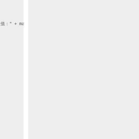
值：" + maxAccumulator.get());
