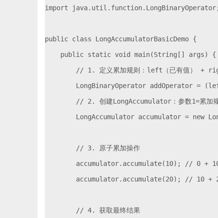
import java.util.function.LongBinaryOperator;
public class LongAccumulatorBasicDemo {

    public static void main(String[] args) {

        // 1. 定义累加规则：left（已有值） + rig
        LongBinaryOperator addOperator = (lef
        // 2. 创建LongAccumulator：参数1=
        LongAccumulator accumulator = new Lon
        // 3. 原子累加操作

        accumulator.accumulate(10); // 0 + 10
        accumulator.accumulate(20); // 10 + 2
        // 4. 获取最终结果
