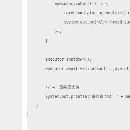
            executor.submit(() -> {

                maxAccumulator.accumulate(val
                System.out.println(Thread.
            });

        }

        executor.shutdown();

        executor.awaitTermination(1, java.uti
        // 4. 最终最大值

        System.out.println("最终最大值：" + max
    }

}
