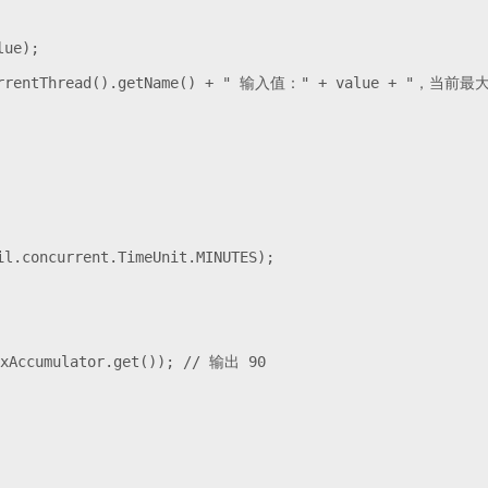
ue);

currentThread().getName() + " 输入值：" + value + "，当前最大
l.concurrent.TimeUnit.MINUTES);

Accumulator.get()); // 输出 90
