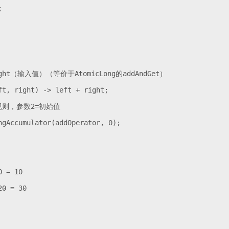


ht（输入值）（等价于AtomicLong的addAndGet）

t, right) -> left + right;

累加规则，参数2=初始值

gAccumulator(addOperator, 0);

 = 10

0 = 30
