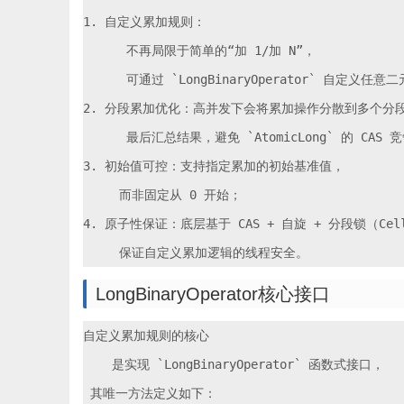
1. 自定义累加规则：

      不再局限于简单的“加 1/加 N”，

      可通过 `LongBinaryOperator` 自
2. 分段累加优化：高并发下会将累加操作分散到多个分段变
      最后汇总结果，避免 `AtomicLong` 的 CAS 
3. 初始值可控：支持指定累加的初始基准值，

     而非固定从 0 开始；

4. 原子性保证：底层基于 CAS + 自旋 + 分段锁（Cel
LongBinaryOperator核心接口
自定义累加规则的核心

    是实现 `LongBinaryOperator` 函数式接口，

 其唯一方法定义如下：
