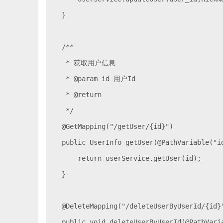
    }

    /**

     * 获取用户信息

     * @param id 用户Id

     * @return

     */

    @GetMapping("/getUser/{id}")

    public UserInfo getUser(@PathVariable("id
        return userService.getUser(id);

    }

    @DeleteMapping("/deleteUserByUserId/{id}"
    public void deleteUserByUserId(@PathVaria