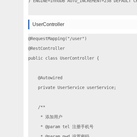
) ENGINE=InnoDB AUTO_INCREMENT=238 DEFAULT CH
UserController
@RequestMapping("/user")

@RestController

public class UserController {

    @Autowired

    private UserService userService;

    /**

     * 添加用户

     * @param tel 注册手机号

     * @param pwd 设置密码
