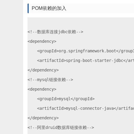
POM依赖的加入
<!--数据库连接jdbc依赖-->

<dependency>

    <groupId>org.springframework.boot</groupI
    <artifactId>spring-boot-starter-jdbc</art
</dependency>

<!--mysql链接依赖-->

<dependency>

    <groupId>mysql</groupId>

    <artifactId>mysql-connector-java</artifac
</dependency>

<!--阿里druid数据库链接依赖-->
