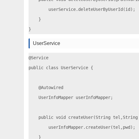
        userService.deleteUserByUserId(id);

    }

UserService
@Service

public class UserService {

    @Autowired

    UserInfoMapper userInfoMapper;

    public void createUser(String tel,String 
        userInfoMapper.createUser(tel,pwd);

    }
