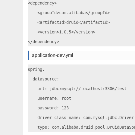
<dependency>

    <groupId>com.alibaba</groupId>

    <artifactId>druid</artifactId>

    <version>1.0.5</version>

application-dev.yml
spring:

  datasource:

    url: jdbc:mysql://localhost:3306/test

    username: root

    password: 123

    driver-class-name: com.mysql.jdbc.Driver
