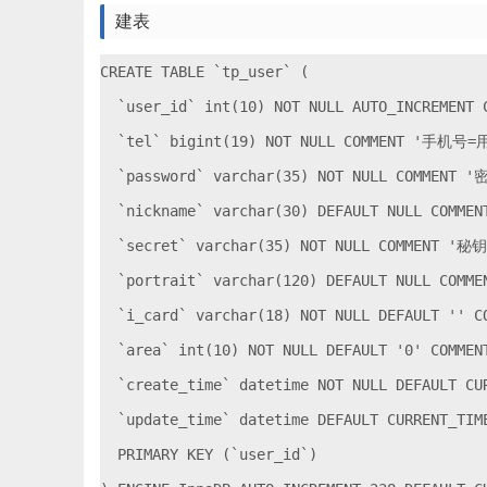
建表
CREATE TABLE `tp_user` (

  `user_id` int(10) NOT NULL AUTO_INCREMENT 
  `tel` bigint(19) NOT NULL COMMENT '手机号=
  `password` varchar(35) NOT NULL COMMENT '密
  `nickname` varchar(30) DEFAULT NULL COMMEN
  `secret` varchar(35) NOT NULL COMMENT '秘钥'
  `portrait` varchar(120) DEFAULT NULL COM
  `i_card` varchar(18) NOT NULL DEFAULT '' 
  `area` int(10) NOT NULL DEFAULT '0' COMM
  `create_time` datetime NOT NULL DEFAULT C
  `update_time` datetime DEFAULT CURRENT_TI
  PRIMARY KEY (`user_id`)
