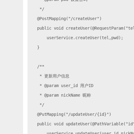
     */

    @PostMapping("/createUser")

    public void createUser(@RequestParam("te
        userService.createUser(tel,pwd);

    }

    /**

     * 更新用户信息

     * @param user_id 用户ID

     * @param nickName 昵称

     */

    @PutMapping("/updateUser/{id}")

    public void updateUser(@PathVariable("id
        userService.updateUser(user_id,nickNa