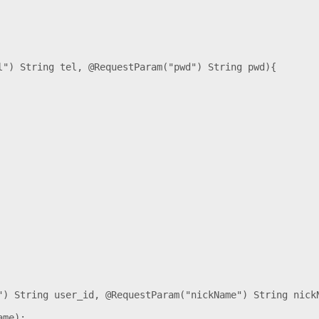
l") String tel, @RequestParam("pwd") String pwd){

") String user_id, @RequestParam("nickName") String nickN
me);
