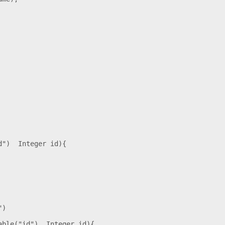
")  Integer id){

)

ble("id")  Integer id){
