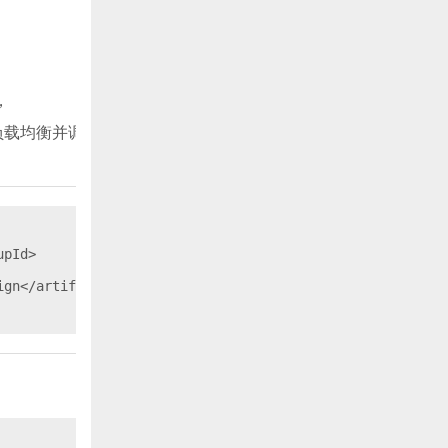
，
负载均衡并调用其
pId>

gn</artifactId>
