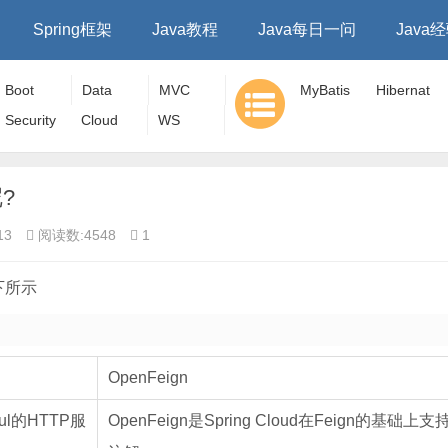
Spring框架
Java教程
Java每日一问
Java
Boot
Data
MVC
MyBatis
Hibernat
Security
Cloud
WS
e
?
13
阅读数:4548
1
下所示
OpenFeign
ul的HTTP服
OpenFeign是Spring Cloud在Feign的基础上支