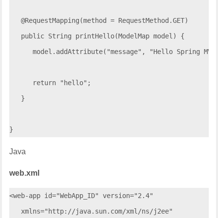
   @RequestMapping(method = RequestMethod.GET)

   public String printHello(ModelMap model) {

      model.addAttribute("message", "Hello Spring MVC 
      return "hello";

   }

Java
web.xml
<web-app id="WebApp_ID" version="2.4"

   xmlns="http://java.sun.com/xml/ns/j2ee" 
