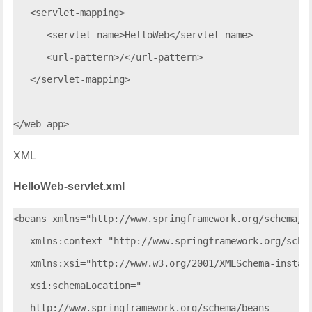
   <servlet-mapping>

      <servlet-name>HelloWeb</servlet-name>

      <url-pattern>/</url-pattern>

   </servlet-mapping>

XML
HelloWeb-servlet.xml
<beans xmlns="http://www.springframework.org/schema/be
   xmlns:context="http://www.springframework.org/schem
   xmlns:xsi="http://www.w3.org/2001/XMLSchema-instanc
   xsi:schemaLocation="

   http://www.springframework.org/schema/beans     
