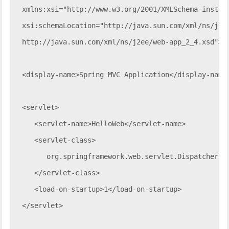
   xmlns:xsi="http://www.w3.org/2001/XMLSchema-instanc
   xsi:schemaLocation="http://java.sun.com/xml/ns/j2ee
   http://java.sun.com/xml/ns/j2ee/web-app_2_4.xsd">

   <display-name>Spring MVC Application</display-name>
   <servlet>

      <servlet-name>HelloWeb</servlet-name>

      <servlet-class>

         org.springframework.web.servlet.DispatcherSer
      </servlet-class>

      <load-on-startup>1</load-on-startup>

   </servlet>
