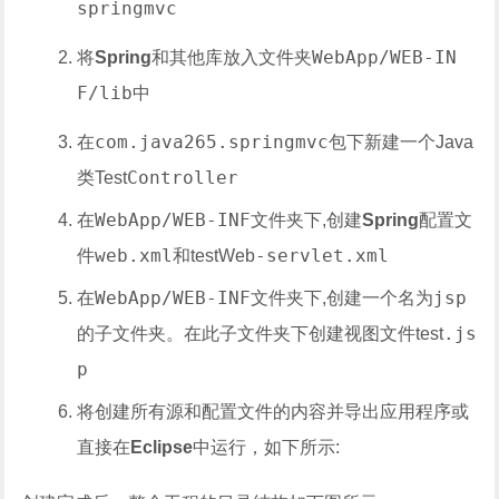
springmvc
WebApp/WEB-IN
将
Spring
和其他库放入文件夹
F/lib
中
com.java265.springmvc
在
包下新建一个Java
Controller
类Test
WebApp/WEB-INF
在
文件夹下,创建
Spring
配置文
web.xml
-servlet.xml
件
和testWeb
WebApp/WEB-INF
jsp
在
文件夹下,创建一个名为
.js
的子文件夹。在此子文件夹下创建视图文件test
p
将创建所有源和配置文件的内容并导出应用程序或
直接在
Eclipse
中运行，如下所示: