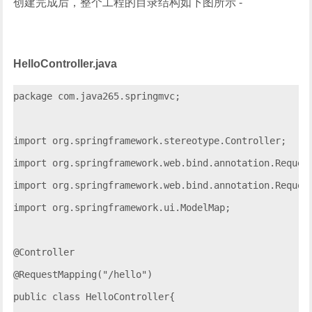
创建完成后，整个工程的目录结构如下图所示 -
HelloController.java
package com.java265.springmvc;

import org.springframework.stereotype.Controller;

import org.springframework.web.bind.annotation.Request
import org.springframework.web.bind.annotation.Request
import org.springframework.ui.ModelMap;

@Controller

@RequestMapping("/hello")

public class HelloController{
