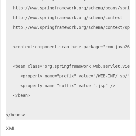
   http://www.springframework.org/schema/beans/spring-
   http://www.springframework.org/schema/context 

   http://www.springframework.org/schema/context/sprin
   <context:component-scan base-package="com.java265" 
   <bean class="org.springframework.web.servlet.view.I
      <property name="prefix" value="/WEB-INF/jsp/" />
      <property name="suffix" value=".jsp" />

   </bean>

XML