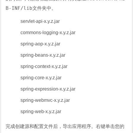
B-INF/lib
文件夹中。
servlet-api-x.y.z.jar
commons-logging-x.y.z.jar
spring-aop-x.y.z.jar
spring-beans-x.y.z.jar
spring-context-x.y.z.jar
spring-core-x.y.z.jar
spring-expression-x.y.z.jar
spring-webmvc-x.y.z.jar
spring-web-x.y.z.jar
完成创建源和配置文件后，导出应用程序。右键单击您的