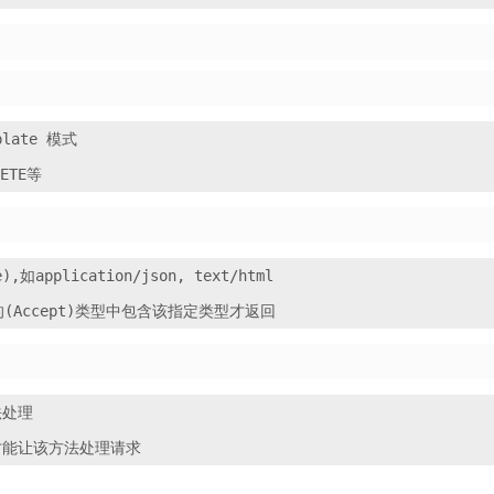
ate 模式

application/json, text/html

处理
