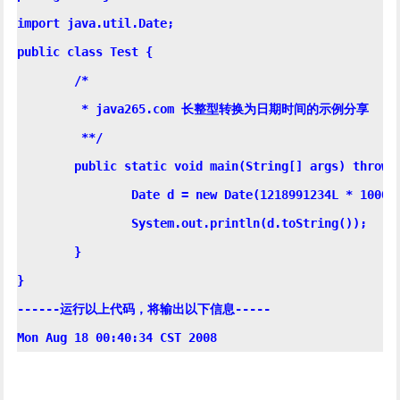
import java.util.Date;

public class Test {

	/*

	 * java265.com 长整型转换为日期时间的示例分享

	 **/

	public static void main(String[] args) throws Exception {

		Date d = new Date(1218991234L * 1000);

		System.out.println(d.toString());

	}

}

------运行以上代码，将输出以下信息-----
