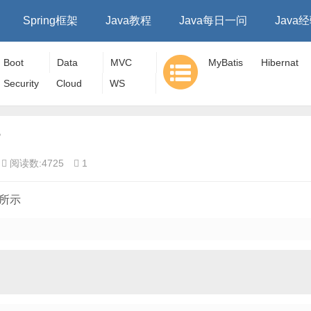
Spring框架
Java教程
Java每日一问
Java
Boot
Data
MVC
MyBatis
Hibernat
Security
Cloud
WS
e
?
阅读数:4725
1
下所示