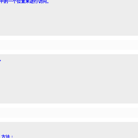
数组中的一个位置来进行访问。



) 方法；
