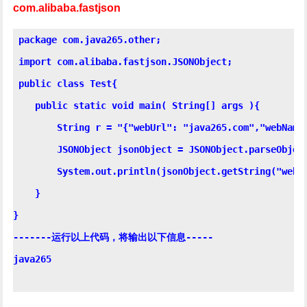
com.alibaba.fastjson
 package com.java265.other;

 import com.alibaba.fastjson.JSONObject;

 public class Test{

    public static void main( String[] args ){

    	String r = "{"webUrl": "java265.com","webName": "java265"}"

    	JSONObject jsonObject = JSONObject.parseObject(r);

    	System.out.println(jsonObject.getString("webName"));

    }

}

-------运行以上代码，将输出以下信息-----

java265
