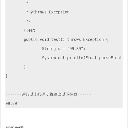
	 * 

	 * @throws Exception

	 */

	@Test

	public void test() throws Exception {

		String s = "99.89";

		System.out.println(Float.parseFloat(s));

	}

}

-------运行以上代码，将输出以下信息------
