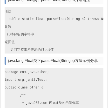
语法

  public static float parseFloat(String s) throws Numb
参数

 s:待解析的字符串

返回值

java.lang.Float类下parseFloat(String s)方法示例分享
package com.java.other;

import org.junit.Test;

public class other {

	/**

	 * java265.com Float类的示例分享
