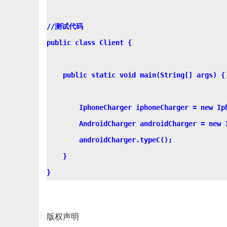
//测试代码

public class Client {

    public static void main(String[] args) {

        IphoneCharger iphoneCharger = new Iph
        AndroidCharger androidCharger = new I
        androidCharger.typeC();

    }

版权声明