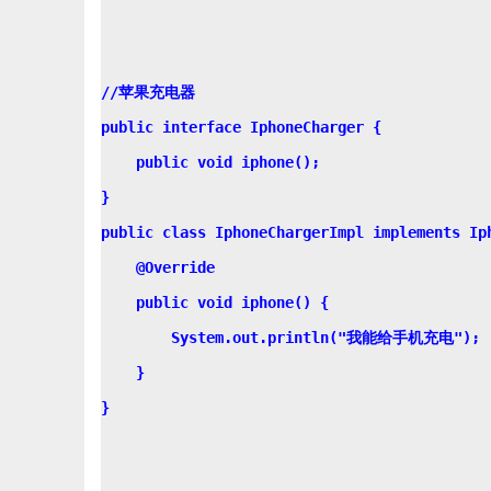
//苹果充电器

public interface IphoneCharger {

    public void iphone();

}

public class IphoneChargerImpl implements Iph
    @Override

    public void iphone() {

        System.out.println("我能给手机充电");

    }

}
