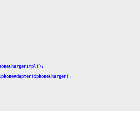
oneChargerImpl();

phoneAdapter(iphoneCharger);
