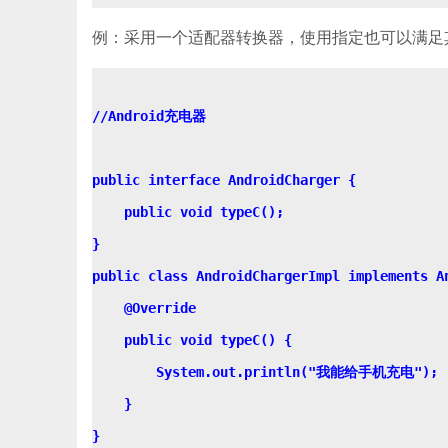
例：采用一个适配器转换器，使用指定也可以满足
//Android充电器

public interface AndroidCharger {

    public void typeC();

}

public class AndroidChargerImpl implements An
    @Override

    public void typeC() {

        System.out.println("我能给手机充电");

    }

}
