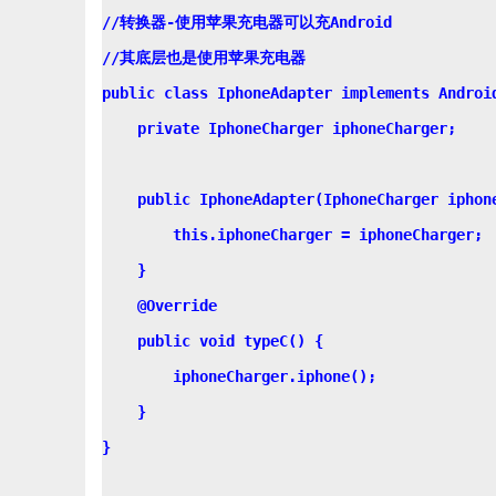
//转换器-使用苹果充电器可以充Android

//其底层也是使用苹果充电器

public class IphoneAdapter implements Android
    private IphoneCharger iphoneCharger;

    public IphoneAdapter(IphoneCharger iphone
        this.iphoneCharger = iphoneCharger;

    }

    @Override

    public void typeC() {

        iphoneCharger.iphone();

    }

}
