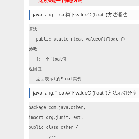
java.lang.Float类下valueOf(float f)方法语法
语法

   public static Float valueOf(float f)

参数

   f:一个float值

返回值

java.lang.Float类下valueOf(float f)方法示例分享
package com.java.other;

import org.junit.Test;

public class other {

	/**
