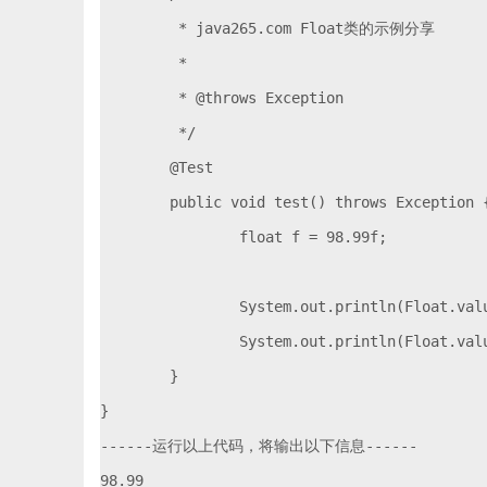
	 * java265.com Float类的示例分享

	 * 

	 * @throws Exception

	 */

	@Test

	public void test() throws Exception {

		float f = 98.99f;

		System.out.println(Float.valueOf(f));

		System.out.println(Float.valueOf(f).getClass());

	}

}

------运行以上代码，将输出以下信息------

98.99
